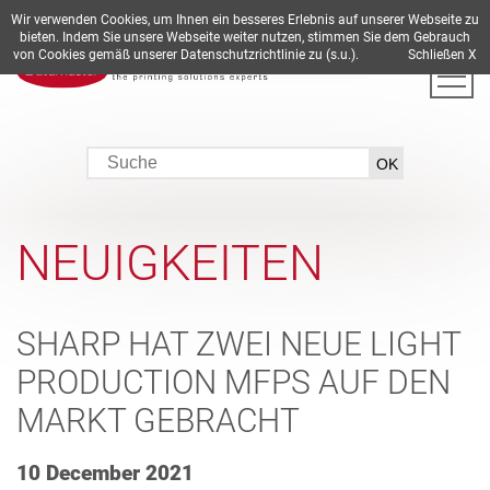
Wir verwenden Cookies, um Ihnen ein besseres Erlebnis auf unserer Webseite zu
DE
EN
ES
FR
IT
bieten. Indem Sie unsere Webseite weiter nutzen, stimmen Sie dem Gebrauch
von Cookies gemäß unserer Datenschutzrichtlinie zu (s.u.).
Schließen X
NEUIGKEITEN
SHARP HAT ZWEI NEUE LIGHT
PRODUCTION MFPS AUF DEN
MARKT GEBRACHT
10 December 2021