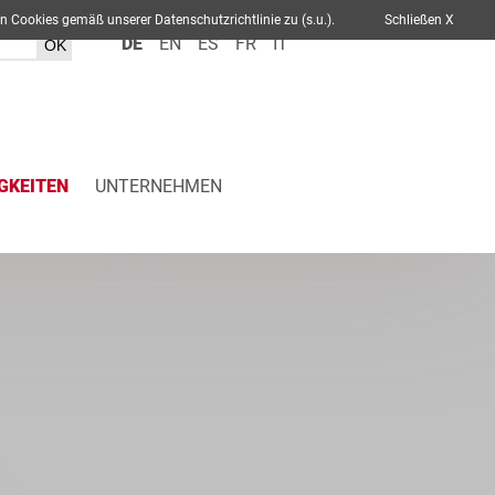
ch von Cookies gemäß unserer Datenschutzrichtlinie zu (s.u.).
Schließen X
DE
EN
ES
FR
IT
GKEITEN
UNTERNEHMEN