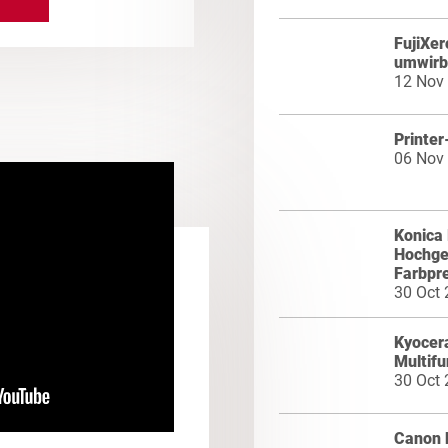
FujiXer
umwirb
12 Nov
Printer
06 Nov
Konica 
Hochges
Farbpr
30 Oct
Kyocera
Multifu
30 Oct
Canon 