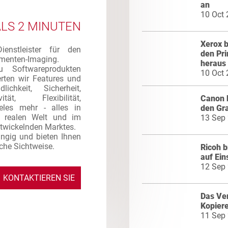
an
10 Oct
ALS 2 MINUTEN
Xerox 
enstleister für den
den Pr
umenten-Imaging.
heraus
 Softwareprodukten
10 Oct
erten wir Features und
lichkeit, Sicherheit,
ität, Flexibilität,
Canon 
eles mehr - alles in
den Gr
r realen Welt und im
13 Sep
ntwickelnden Marktes.
ngig und bieten Ihnen
sche Sichtweise.
Ricoh b
auf Ein
12 Sep
KONTAKTIEREN SIE
Das Ver
UNS
Kopier
11 Sep