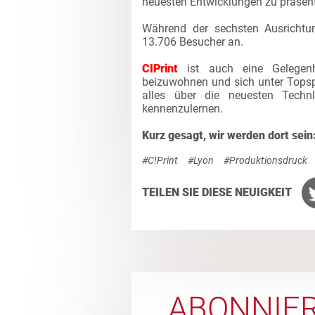
neuesten Entwicklungen zu präsent
Während der sechsten Ausricht
13.706 Besucher an.
CIPrint
ist auch eine Gelegenh
beizuwohnen und sich unter Topsp
alles über die neuesten Tech
kennenzulernen.
Kurz gesagt, wir werden dort sein
#C!Print
#Lyon
#Produktionsdruck
TEILEN SIE DIESE NEUIGKEIT
ABONNIER