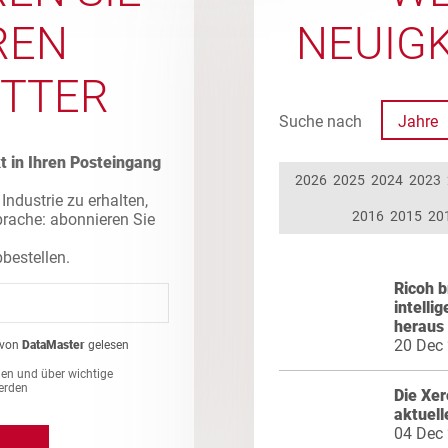
REN
NEUIGK
TTER
Suche nach
Jahre
t in Ihren Posteingang
2026
2025
2024
2023
Industrie zu erhalten,
2016
2015
20
prache: abonnieren Sie
bbestellen.
Ricoh b
intelli
heraus
20 Dec
von
DataMaster
gelesen
en und über wichtige
erden
Die Xer
aktuell
04 Dec