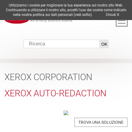
Utilizziamo i cookie per migliorare la tua esperienza sul nostro sito Web.
DE
EN
ES
FR
IT
Continuando a utilizzare il nostro sito, accetti l'uso dei cookie come indicato
nella nostra politica sui dati personali (vedi sotto).
Chiudi X
XEROX CORPORATION
XEROX AUTO-REDACTION
TROVA UNA SOLUZIONE