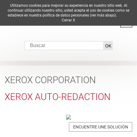
Utilizamos cookies para mejorar su experiencia en nuestro sitio web. Al
DE
EN
ES
FR
IT
continuar utilizando nuestro sitio, usted acepta el uso de cookies como se
establece en nuestra política de datos personales (ver más abajo).
Cerrar X
XEROX CORPORATION
XEROX AUTO-REDACTION
ENCUENTRE UNE SOLUCIÓN