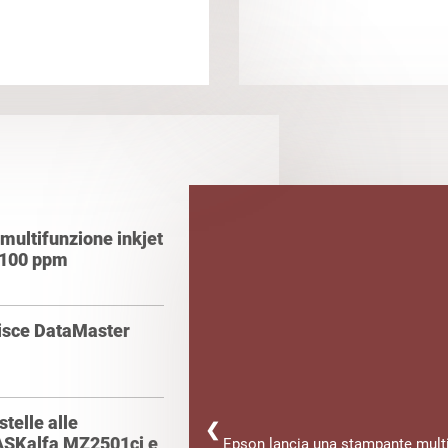
multifunzione inkjet
a 100 ppm
sisce DataMaster
telle alle
❮
ASKalfa MZ2501ci e
Epson lancia una stampante multif