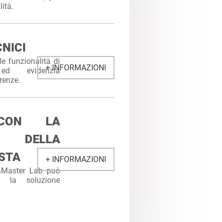
lità.
NICI
le funzionalità di
+ INFORMAZIONI
 ed evidenzia
renze.
 CON LA
E DELLA
STA
+ INFORMAZIONI
taMaster Lab può
re la soluzione