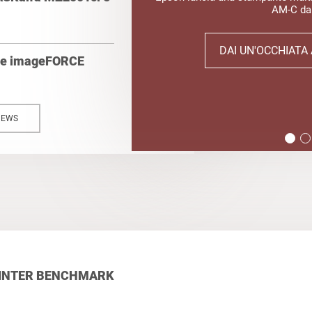
AM-C da
DAI UN'OCCHIATA
mme imageFORCE
NEWS
INTER BENCHMARK