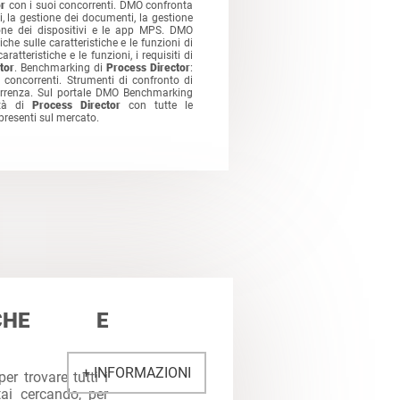
or
con i suoi concorrenti. DMO confronta
i, la gestione dei documenti, la gestione
ione dei dispositivi e le app MPS. DMO
niche sulle caratteristiche e le funzioni di
ratteristiche e le funzioni, i requisiti di
tor
. Benchmarking di
Process Director
:
 concorrenti. Strumenti di confronto di
rrenza. Sul portale DMO Benchmarking
lità di
Process Director
con tutte le
presenti sul mercato.
TICHE E
+ INFORMAZIONI
per trovare tutti i
tai cercando, per