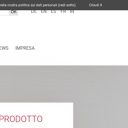
cato nella nostra politica sui dati personali (vedi sotto).
Chiudi X
DE
EN
ES
FR
IT
EWS
IMPRESA
 PRODOTTO