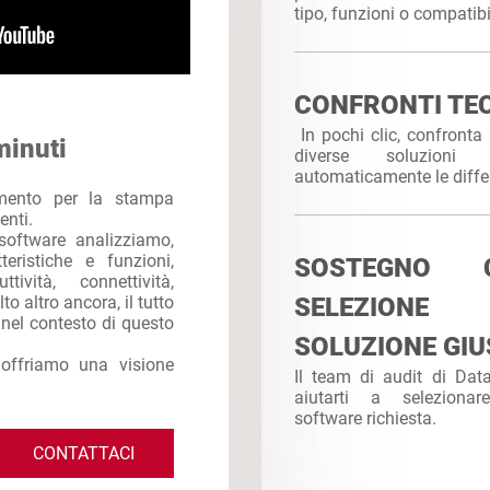
tipo, funzioni o compatibi
CONFRONTI TEC
In pochi clic, confronta 
minuti
diverse soluzioni
automaticamente le diffe
imento per la stampa
enti.
software analizziamo,
eristiche e funzioni,
SOSTEGNO
ttività, connettività,
to altro ancora, il tutto
SELEZION
e nel contesto di questo
SOLUZIONE GIU
 offriamo una visione
Il team di audit di Da
aiutarti a seleziona
software richiesta.
CONTATTACI