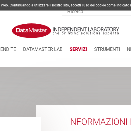
ito Web. Continuando a utilizzare il nostro sito, accetti l'uso dei cookie come indi
VENDITE
DATAMASTER LAB
SERVIZI
STRUMENTI
N
INFORMAZIONI