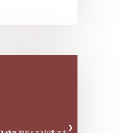
❯
unzione inkjet a colori della serie