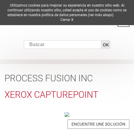
Utilizamos cookies para mejorar su experiencia en nuestro sitio web. Al
DE
EN
ES
FR
IT
continuar utilizando nuestro sitio, usted acepta el uso de cookies como se
establece en nuestra política de datos personales (ver más abajo).
Cerrar X
PROCESS FUSION INC
XEROX CAPTUREPOINT
ENCUENTRE UNE SOLUCIÓN