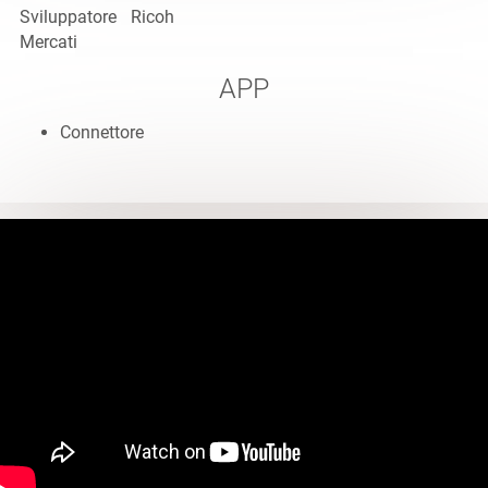
Sviluppatore
Ricoh
Mercati
APP
Connettore