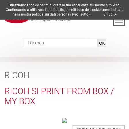
Utilizziamo i cookie per migliorare la tua esperienza sul nostro sito Web.
DE
EN
ES
FR
IT
Continuando a utilizzare il nostro sito, accetti l'uso dei cookie come indicato
nella nostra politica sui dati personali (vedi sotto).
Chiudi X
RICOH
RICOH SI PRINT FROM BOX /
MY BOX