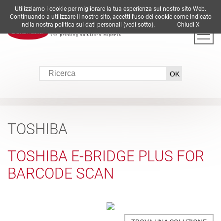
Utilizziamo i cookie per migliorare la tua esperienza sul nostro sito Web.
DE
EN
ES
FR
IT
Continuando a utilizzare il nostro sito, accetti l'uso dei cookie come indicato
nella nostra politica sui dati personali (vedi sotto).
Chiudi X
TOSHIBA
TOSHIBA E-BRIDGE PLUS FOR
BARCODE SCAN