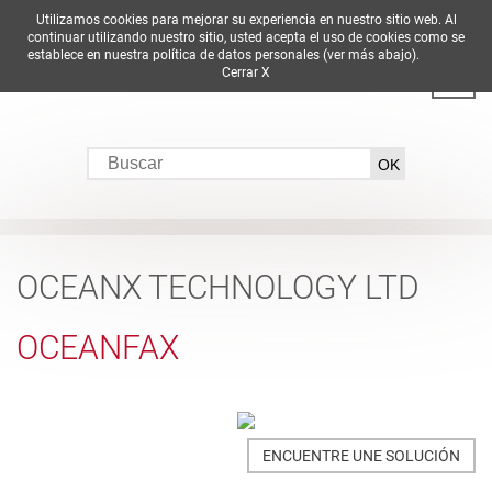
Utilizamos cookies para mejorar su experiencia en nuestro sitio web. Al
DE
EN
ES
FR
IT
continuar utilizando nuestro sitio, usted acepta el uso de cookies como se
establece en nuestra política de datos personales (ver más abajo).
Cerrar X
OCEANX TECHNOLOGY LTD
OCEANFAX
ENCUENTRE UNE SOLUCIÓN