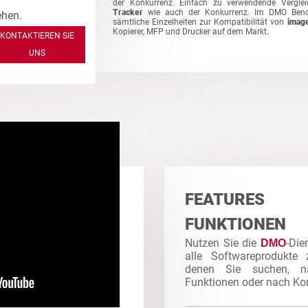
der Konkurrenz. Einfach zu verwendende Verglei
Tracker
wie auch der Konkurrenz. Im DMO Bench
ehen.
sämtliche Einzelheiten zur Kompatibilität von
imag
Kopierer, MFP und Drucker auf dem Markt.
KONTAKTIEREN SIE
UNS
FEATURE
FUNKTIONEN
Nutzen Sie die
-Die
DMO
alle Softwareprodukte 
denen Sie suchen, n
Funktionen oder nach Kom