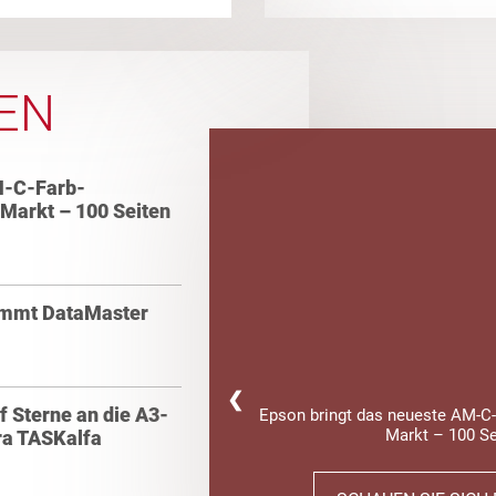
EN
M-C-Farb-
 Markt – 100 Seiten
nimmt DataMaster
❮
f Sterne an die A3-
Epson bringt das neueste AM-C-
Markt – 100 Se
ra TASKalfa