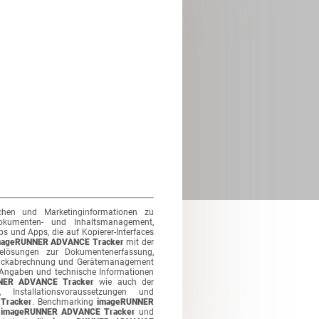
schen und Marketinginformationen zu
okumenten- und Inhaltsmanagement,
und Apps, die auf Kopierer-Interfaces
mageRUNNER ADVANCE Tracker
mit der
relösungen zur Dokumentenerfassung,
uckabrechnung und Gerätemanagement
 Angaben und technische Informationen
NER ADVANCE Tracker
wie auch der
Installationsvoraussetzungen und
Tracker
. Benchmarking
imageRUNNER
n
imageRUNNER ADVANCE Tracker
und