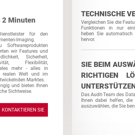
TECHNISCHE V
s 2 Minuten
Vergleichen Sie die Featu
Funktionen in nur ein
heben Sie automatisch 
enstleister für den
hervor.
umenten-Imaging.
 Softwareprodukten
erten wir Features und
lichkeit, Sicherheit,
ität, Flexibilität,
SIE BEIM AUSW
eles mehr - alles in
r realen Welt und im
RICHTIGEN L
ntwickelnden Marktes.
UNTERSTÜTZE
ngig und bieten Ihnen
sche Sichtweise.
Das Audit-Team des Dat
Ihnen dabei helfen, die
auszuwählen, die Sie ben
KONTAKTIEREN SIE
UNS