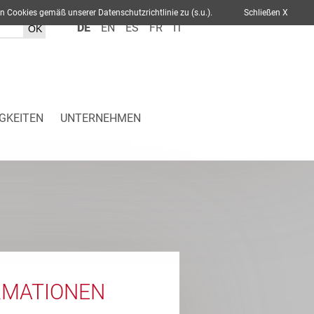
ch von Cookies gemäß unserer Datenschutzrichtlinie zu (s.u.).
Schließen X
DE
EN
ES
FR
IT
GKEITEN
UNTERNEHMEN
RMATIONEN