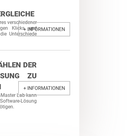
ERGLEICHE
res verschiedener
igen Klicks und
+ INFORMATIONEN
die Unterschiede
ÄHLEN DER
ÖSUNG ZU
N
+ INFORMATIONEN
aMaster Lab kann
 Software-Lösung
ötigen.