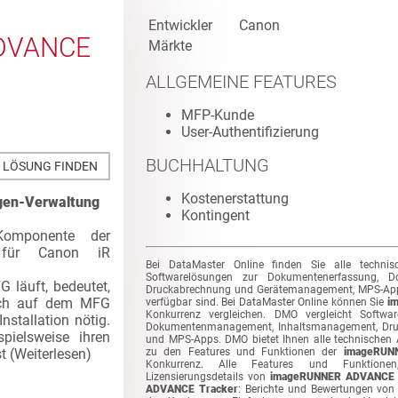
Entwickler
Canon
DVANCE
Märkte
ALLGEMEINE FEATURES
MFP-Kunde
User-Authentifizierung
BUCHHALTUNG
E LÖSUNG FINDEN
Kostenerstattung
gen-Verwaltung
Kontingent
-Komponente der
 für Canon iR
Bei DataMaster Online finden Sie alle techni
Softwarelösungen zur Dokumentenerfassung, D
 läuft, bedeutet,
Druckabrechnung und Gerätemanagement, MPS-Apps 
ich auf dem MFG
verfügbar sind. Bei DataMaster Online können Sie
i
Konkurrenz vergleichen. DMO vergleicht Softwa
Installation nötig.
Dokumentenmanagement, Inhaltsmanagement, Dr
pielsweise ihren
und MPS-Apps. DMO bietet Ihnen alle technischen
t (
Weiterlesen
)
zu den Features und Funktionen der
imageRUN
Konkurrenz. Alle Features und Funktionen, 
Lizensierungsdetails von
imageRUNNER ADVANCE 
ADVANCE Tracker
: Berichte und Bewertungen vo