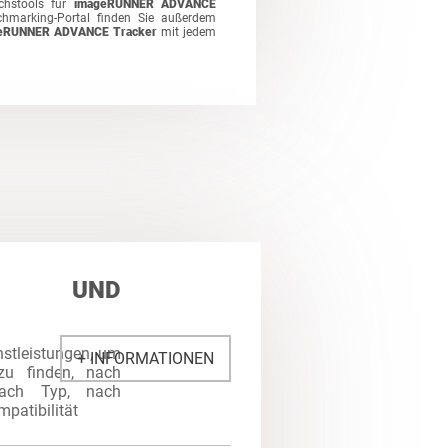
chstools für
imageRUNNER ADVANCE
marking-Portal finden Sie außerdem
eRUNNER ADVANCE Tracker
mit jedem
S UND
nstleistungen, um
+ INFORMATIONEN
zu finden, nach
ach Typ, nach
patibilität