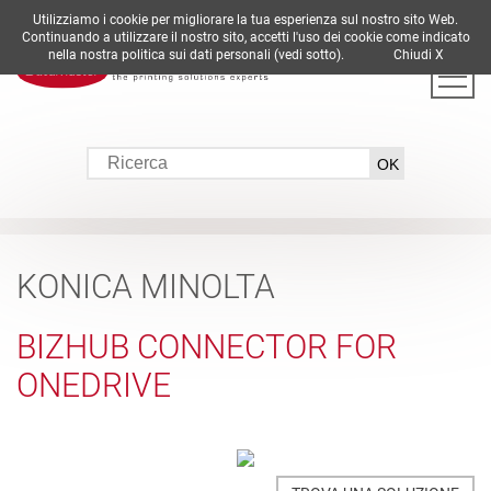
Utilizziamo i cookie per migliorare la tua esperienza sul nostro sito Web.
DE
EN
ES
FR
IT
Continuando a utilizzare il nostro sito, accetti l'uso dei cookie come indicato
nella nostra politica sui dati personali (vedi sotto).
Chiudi X
KONICA MINOLTA
BIZHUB CONNECTOR FOR
ONEDRIVE