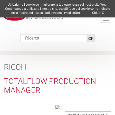
Utilizziamo i cookie per migliorare la tua esperienza sul nostro sito Web.
DE
EN
ES
FR
IT
Continuando a utilizzare il nostro sito, accetti l'uso dei cookie come indicato
nella nostra politica sui dati personali (vedi sotto).
Chiudi X
RICOH
TOTALFLOW PRODUCTION
MANAGER