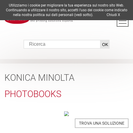
Utilizziamo i cookie per migliorare la tua esperienza sul nostro sito Web.
DE
EN
ES
FR
IT
Continuando a utilizzare il nostro sito, accetti l'uso dei cookie come indicato
nella nostra politica sui dati personali (vedi sotto).
Chiudi X
KONICA MINOLTA
PHOTOBOOKS
TROVA UNA SOLUZIONE