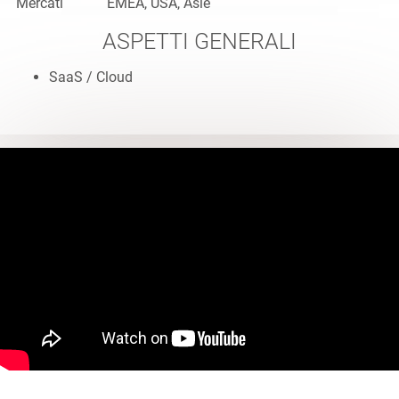
Mercati
EMEA, USA, Asie
ASPETTI GENERALI
SaaS / Cloud