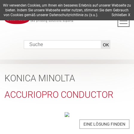
Wir verwenden Cookies, um Ihnen ein besseres Erlebnis auf unserer Webseite zu
DE
EN
ES
FR
IT
bieten. Indem Sie unsere Webseite weiter nutzen, stimmen Sie dem Gebrauch
von Cookies gemäß unserer Datenschutzrichtlinie zu (s.u.).
Schließen X
KONICA MINOLTA
ACCURIOPRO CONDUCTOR
EINE LÖSUNG FINDEN