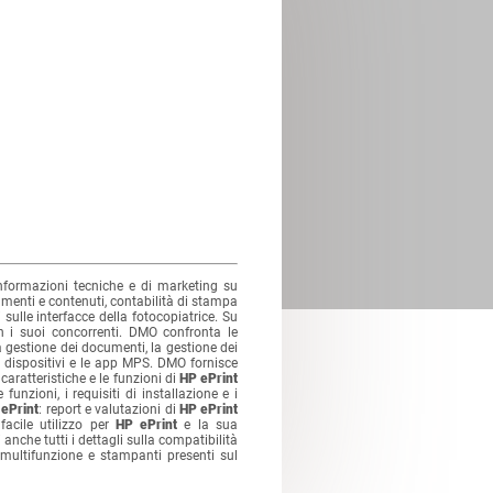
informazioni tecniche e di marketing su
umenti e contenuti, contabilità di stampa
 sulle interfacce della fotocopiatrice. Su
 i suoi concorrenti. DMO confronta le
a gestione dei documenti, la gestione dei
i dispositivi e le app MPS. DMO fornisce
e caratteristiche e le funzioni di
HP ePrint
funzioni, i requisiti di installazione e i
ePrint
: report e valutazioni di
HP ePrint
facile utilizzo per
HP ePrint
e la sua
nche tutti i dettagli sulla compatibilità
 multifunzione e stampanti presenti sul