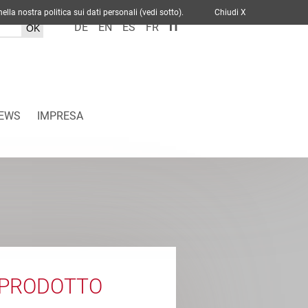
cato nella nostra politica sui dati personali (vedi sotto).
Chiudi X
DE
EN
ES
FR
IT
EWS
IMPRESA
 PRODOTTO