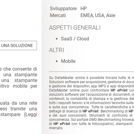
Sviluppatore
HP
Mercati
EMEA, USA, Asie
ASPETTI GENERALI
SaaS / Cloud
 UNA SOLUZIONE
ALTRI
Mobile
e che consente di
u una stampante
Su DataMaster online è possibile trovare tutte le 
 una stampante
Soluzioni software per acquisizione, gestione di doc
itivo mobile per
e gestione dei dispositivi, app MPS e app disponibili
DataMaster online puoi confrontare
HP ePrint
con
soluzioni software per l'acquisizione di documenti, l
contenuti, la contabilità di stampa e la gestione de
tuata da una rete
tutti i requisiti tecnici e le informazioni tecniche sull
e sulla sua concorrenza. Tutte le caratteristiche e le 
less tramite una
dettagli di licenza di
HP ePrint
. Benchmarking di
HP 
 stampare (
Leggi
e dei suoi concorrenti. Strumenti di confronto di 
concorrenza. Sul portale DMO Benchmarking troverai a
di
HP ePrint
con tutte le fotocopiatrici, stampanti
mercato.