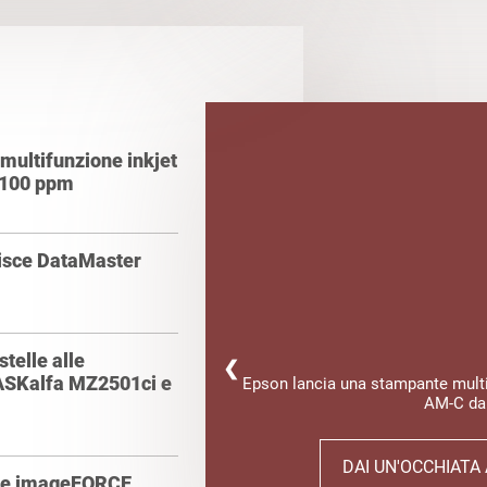
multifunzione inkjet
a 100 ppm
sisce DataMaster
telle alle
❮
ASKalfa MZ2501ci e
Epson lancia una stampante multif
AM-C da
DAI UN'OCCHIATA
mme imageFORCE