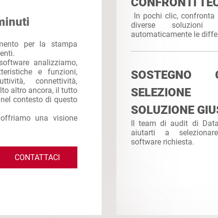
CONFRONTI TEC
In pochi clic, confronta 
minuti
diverse soluzioni
automaticamente le diffe
imento per la stampa
enti.
software analizziamo,
eristiche e funzioni,
SOSTEGNO
ttività, connettività,
to altro ancora, il tutto
SELEZION
e nel contesto di questo
SOLUZIONE GIU
 offriamo una visione
Il team di audit di Da
aiutarti a seleziona
software richiesta.
CONTATTACI