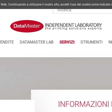
ito Web. Continuando a utilizzare il nostro sito, accetti l'uso dei cookie come indi
VENDITE
DATAMASTER LAB
SERVIZI
STRUMENTI
N
INFORMAZIONI