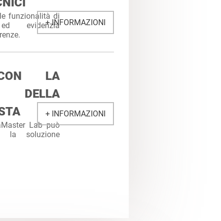
NICI
le funzionalità di
+ INFORMAZIONI
 ed evidenzia
renze.
 CON LA
E DELLA
STA
+ INFORMAZIONI
taMaster Lab può
re la soluzione