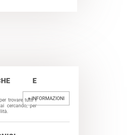
TICHE E
+ INFORMAZIONI
per trovare tutti i
tai cercando, per
lità.