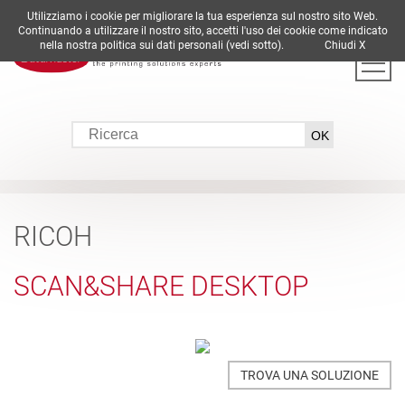
Utilizziamo i cookie per migliorare la tua esperienza sul nostro sito Web.
DE
EN
ES
FR
IT
Continuando a utilizzare il nostro sito, accetti l'uso dei cookie come indicato
nella nostra politica sui dati personali (vedi sotto).
Chiudi X
RICOH
SCAN&SHARE DESKTOP
TROVA UNA SOLUZIONE