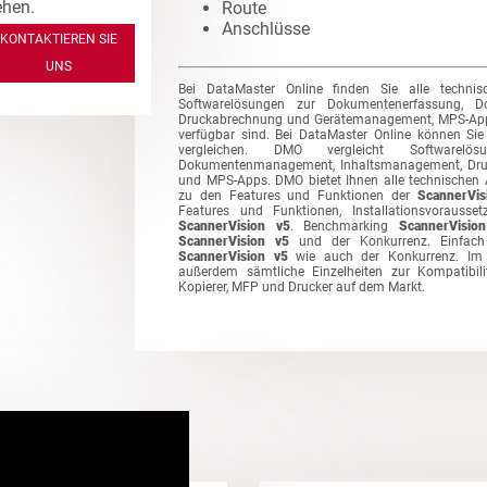
ehen.
Route
Anschlüsse
KONTAKTIEREN SIE
UNS
Bei DataMaster Online finden Sie alle techni
Softwarelösungen zur Dokumentenerfassung, D
Druckabrechnung und Gerätemanagement, MPS-Apps 
verfügbar sind. Bei DataMaster Online können Si
vergleichen. DMO vergleicht Softwarelös
Dokumentenmanagement, Inhaltsmanagement, Dr
und MPS-Apps. DMO bietet Ihnen alle technischen
zu den Features und Funktionen der
ScannerVis
Features und Funktionen, Installationsvorausse
ScannerVision v5
. Benchmarking
ScannerVisio
ScannerVision v5
und der Konkurrenz. Einfach 
ScannerVision v5
wie auch der Konkurrenz. Im 
außerdem sämtliche Einzelheiten zur Kompatibil
Kopierer, MFP und Drucker auf dem Markt.