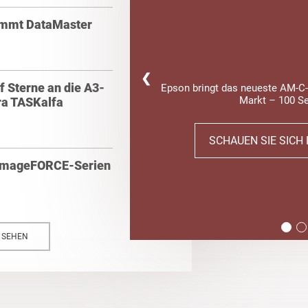
nimmt DataMaster
❮
f Sterne an die A3-
Epson bringt das neueste AM-C-
Markt – 100 Se
ra TASKalfa
SCHAUEN SIE SICH 
e imageFORCE-Serien
N SEHEN