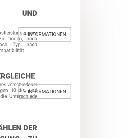
S UND
nstleistungen, um
+ INFORMATIONEN
zu finden, nach
ach Typ, nach
patibilität
ERGLEICHE
res verschiedener
igen Klicks und
+ INFORMATIONEN
die Unterschiede
ÄHLEN DER