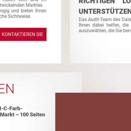
RICHTIGEN L
ntwickelnden Marktes.
UNTERSTÜTZE
ngig und bieten Ihnen
sche Sichtweise.
Das Audit-Team des Dat
Ihnen dabei helfen, die
auszuwählen, die Sie ben
KONTAKTIEREN SIE
UNS
EN
M-C-Farb-
 Markt – 100 Seiten