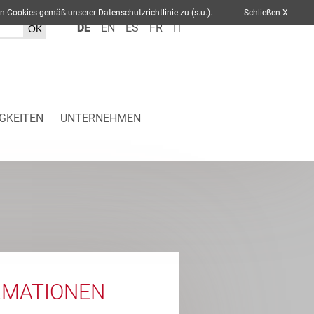
ch von Cookies gemäß unserer Datenschutzrichtlinie zu (s.u.).
Schließen X
DE
EN
ES
FR
IT
GKEITEN
UNTERNEHMEN
RMATIONEN