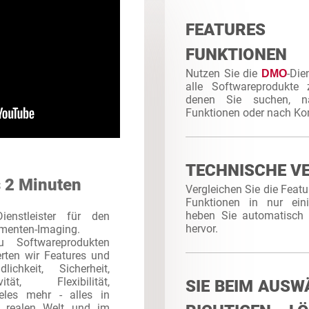
FEATURE
FUNKTIONEN
Nutzen Sie die
-Die
DMO
alle Softwareprodukte 
denen Sie suchen, n
Funktionen oder nach Kom
TECHNISCHE V
s 2 Minuten
Vergleichen Sie die Featu
Funktionen in nur ein
heben Sie automatisch 
enstleister für den
hervor.
umenten-Imaging.
 Softwareprodukten
erten wir Features und
lichkeit, Sicherheit,
ität, Flexibilität,
SIE BEIM AUSW
eles mehr - alles in
r realen Welt und im