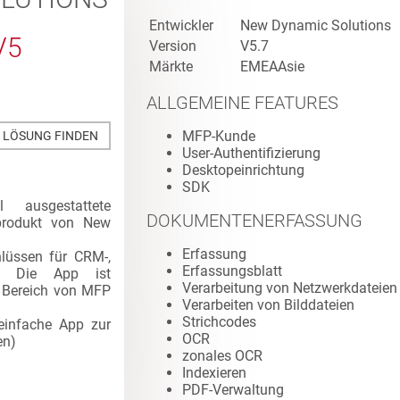
Entwickler
New Dynamic Solutions
V5
Version
V5.7
Märkte
EMEAAsie
ALLGEMEINE FEATURES
MFP-Kunde
E LÖSUNG FINDEN
User-Authentifizierung
Desktopeinrichtung
SDK
l ausgestattete
DOKUMENTENERFASSUNG
produkt von New
Erfassung
hlüssen für CRM-,
Erfassungsblatt
e. Die App ist
Verarbeitung von Netzwerkdateien
 Bereich von MFP
Verarbeiten von Bilddateien
Strichcodes
einfache App zur
OCR
en
)
zonales OCR
Indexieren
PDF-Verwaltung