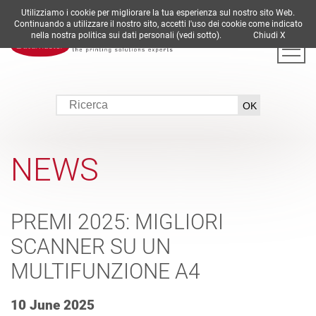
Utilizziamo i cookie per migliorare la tua esperienza sul nostro sito Web.
DE
EN
ES
FR
IT
Continuando a utilizzare il nostro sito, accetti l'uso dei cookie come indicato
nella nostra politica sui dati personali (vedi sotto).
Chiudi X
NEWS
PREMI 2025: MIGLIORI
SCANNER SU UN
MULTIFUNZIONE A4
10 June 2025