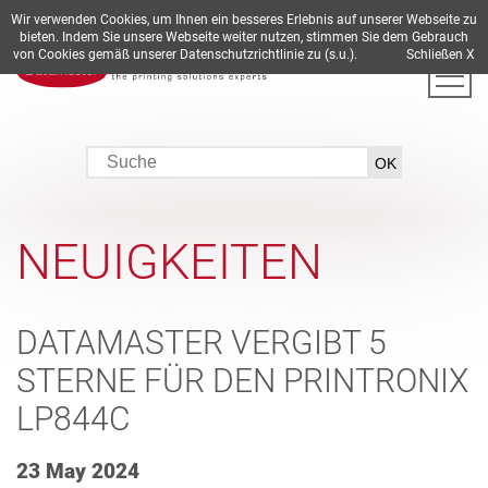
Wir verwenden Cookies, um Ihnen ein besseres Erlebnis auf unserer Webseite zu
DE
EN
ES
FR
IT
bieten. Indem Sie unsere Webseite weiter nutzen, stimmen Sie dem Gebrauch
von Cookies gemäß unserer Datenschutzrichtlinie zu (s.u.).
Schließen X
NEUIGKEITEN
DATAMASTER VERGIBT 5
STERNE FÜR DEN PRINTRONIX
LP844C
23 May 2024