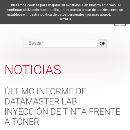
Utilizamos cookies para mejorar su experiencia en nuestro sitio web. Al
DE
EN
ES
FR
IT
continuar utilizando nuestro sitio, usted acepta el uso de cookies como se
establece en nuestra política de datos personales (ver más abajo).
Cerrar X
NOTICIAS
ÚLTIMO INFORME DE
DATAMASTER LAB :
INYECCIÓN DE TINTA FRENTE
A TÓNER