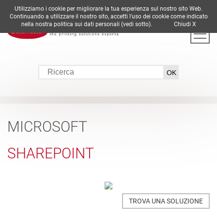
Utilizziamo i cookie per migliorare la tua esperienza sul nostro sito Web.
DE
EN
ES
FR
IT
Continuando a utilizzare il nostro sito, accetti l'uso dei cookie come indicato
nella nostra politica sui dati personali (vedi sotto).
Chiudi X
MICROSOFT
SHAREPOINT
TROVA UNA SOLUZIONE