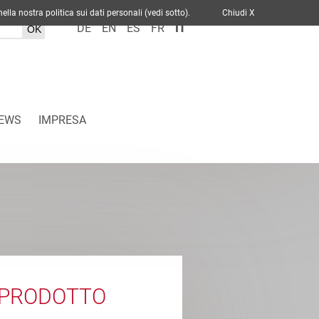
cato nella nostra politica sui dati personali (vedi sotto).
Chiudi X
DE
EN
ES
FR
IT
EWS
IMPRESA
 PRODOTTO