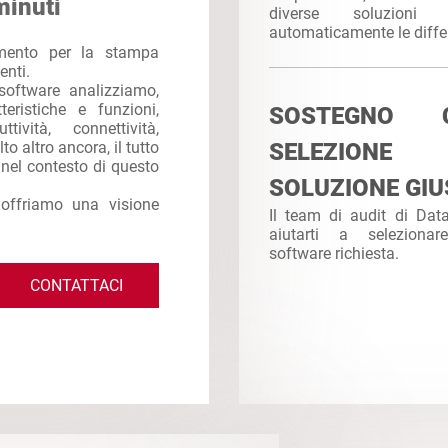
minuti
diverse soluzioni
automaticamente le diffe
imento per la stampa
enti.
software analizziamo,
eristiche e funzioni,
SOSTEGNO
ttività, connettività,
to altro ancora, il tutto
SELEZION
e nel contesto di questo
SOLUZIONE GIU
 offriamo una visione
Il team di audit di Da
aiutarti a seleziona
software richiesta.
CONTATTACI