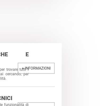
TICHE E
+ INFORMAZIONI
per trovare tutti i
tai cercando, per
lità.
NICI
le funzionalità di