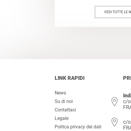
VEDI TUTTE LE 
LINK RAPIDI
PR
News
Ind
c/o
Su di noi
FR
Contattaci
Legale
c/o
Politca privacy dei dati
FR