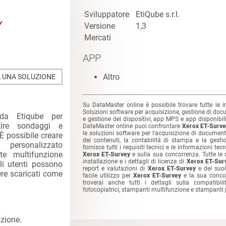
Sviluppatore
EtiQube s.r.l.
Y
Versione
1,3
Mercati
APP
Altro
 UNA SOLUZIONE
Su DataMaster online è possibile trovare tutte le 
Soluzioni software per acquisizione, gestione di doc
 da Etiqube per
e gestione dei dispositivi, app MPS e app disponibili
tire sondaggi e
DataMaster online puoi confrontare
Xerox ET-Surv
le soluzioni software per l'acquisizione di document
 È possibile creare
dei contenuti, la contabilità di stampa e la gest
 personalizzato
fornisce tutti i requisiti tecnici e le informazioni tec
te multifunzione
Xerox ET-Survey
e sulla sua concorrenza. Tutte le ca
installazione e i dettagli di licenza di
Xerox ET-Sur
li utenti possono
report e valutazioni di
Xerox ET-Survey
e dei suoi
ere scaricati come
facile utilizzo per
Xerox ET-Survey
e la sua conco
troverai anche tutti i dettagli sulla compatibi
fotocopiatrici, stampanti multifunzione e stampanti 
zione.