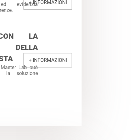
+ INFORMAZIONI
 ed evidenzia
renze.
 CON LA
E DELLA
STA
+ INFORMAZIONI
taMaster Lab può
re la soluzione