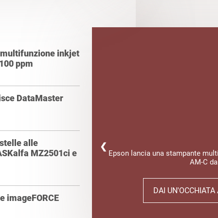
multifunzione inkjet
a 100 ppm
sisce DataMaster
telle alle
❮
ASKalfa MZ2501ci e
Epson lancia una stampante multif
AM-C da
DAI UN'OCCHIATA
mme imageFORCE