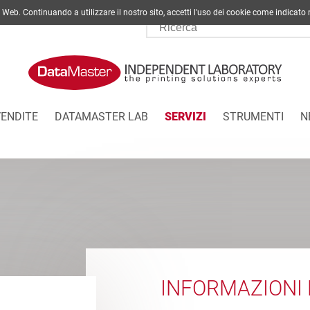
ito Web. Continuando a utilizzare il nostro sito, accetti l'uso dei cookie come indi
VENDITE
DATAMASTER LAB
SERVIZI
STRUMENTI
N
INFORMAZIONI