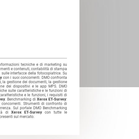
informazioni tecniche e di marketing su
umenti e contenuti, contabilità di stampa
 sulle interfacce della fotocopiatrice. Su
ey
con i suoi concorrenti. DMO confronta
i, la gestione dei documenti, la gestione
ione dei dispositivi e le app MPS. DMO
niche sulle caratteristiche e le funzioni di
ratteristiche e le funzioni, i requisiti di
vey
. Benchmarking di
Xerox ET-Survey
:
 concorrenti. Strumenti di confronto di
rrenza. Sul portale DMO Benchmarking
lità di
Xerox ET-Survey
con tutte le
presenti sul mercato.