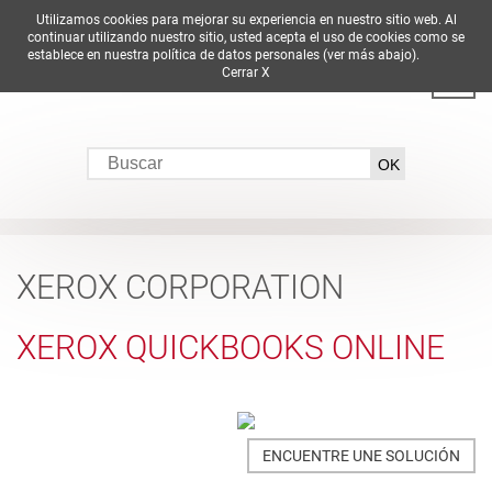
Utilizamos cookies para mejorar su experiencia en nuestro sitio web. Al
DE
EN
ES
FR
IT
continuar utilizando nuestro sitio, usted acepta el uso de cookies como se
establece en nuestra política de datos personales (ver más abajo).
Cerrar X
XEROX CORPORATION
XEROX QUICKBOOKS ONLINE
ENCUENTRE UNE SOLUCIÓN