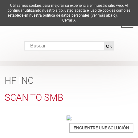
Utilizamos cookies para mejorar su experiencia en nuestro sitio web. Al
DE
EN
ES
FR
IT
continuar utilizando nuestro sitio, usted acepta el uso de cookies como se
establece en nuestra política de datos personales (ver más abajo).
Cerrar X
HP INC
SCAN TO SMB
ENCUENTRE UNE SOLUCIÓN