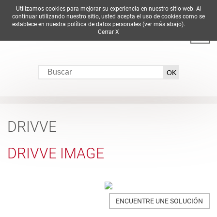
Utilizamos cookies para mejorar su experiencia en nuestro sitio web. Al
DE
EN
ES
FR
IT
continuar utilizando nuestro sitio, usted acepta el uso de cookies como se
establece en nuestra política de datos personales (ver más abajo).
Cerrar X
DRIVVE
DRIVVE IMAGE
ENCUENTRE UNE SOLUCIÓN