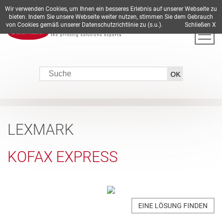
Wir verwenden Cookies, um Ihnen ein besseres Erlebnis auf unserer Webseite zu
DE
EN
ES
FR
IT
bieten. Indem Sie unsere Webseite weiter nutzen, stimmen Sie dem Gebrauch
von Cookies gemäß unserer Datenschutzrichtlinie zu (s.u.).
Schließen X
LEXMARK
KOFAX EXPRESS
EINE LÖSUNG FINDEN