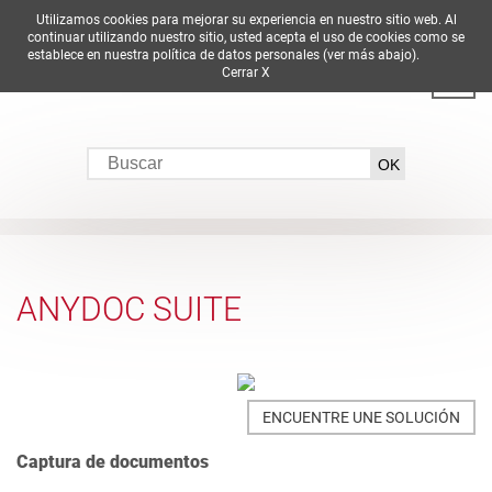
Utilizamos cookies para mejorar su experiencia en nuestro sitio web. Al
DE
EN
ES
FR
IT
continuar utilizando nuestro sitio, usted acepta el uso de cookies como se
establece en nuestra política de datos personales (ver más abajo).
Cerrar X
ANYDOC SUITE
ENCUENTRE UNE SOLUCIÓN
Captura de documentos