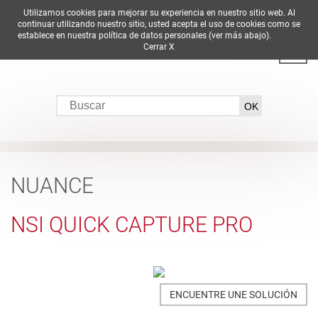
Utilizamos cookies para mejorar su experiencia en nuestro sitio web. Al
DE
EN
ES
FR
IT
continuar utilizando nuestro sitio, usted acepta el uso de cookies como se
establece en nuestra política de datos personales (ver más abajo).
Cerrar X
NUANCE
NSI QUICK CAPTURE PRO
ENCUENTRE UNE SOLUCIÓN