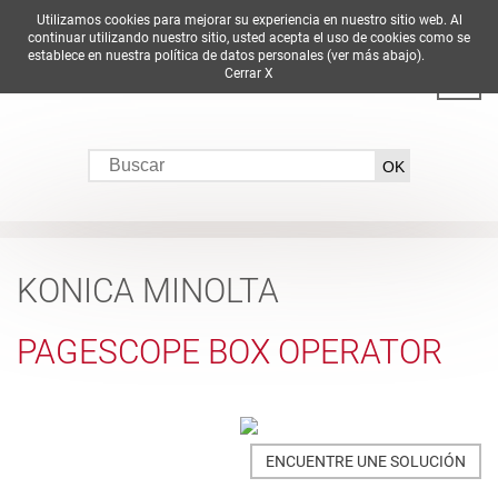
Utilizamos cookies para mejorar su experiencia en nuestro sitio web. Al
DE
EN
ES
FR
IT
continuar utilizando nuestro sitio, usted acepta el uso de cookies como se
establece en nuestra política de datos personales (ver más abajo).
Cerrar X
KONICA MINOLTA
PAGESCOPE BOX OPERATOR
ENCUENTRE UNE SOLUCIÓN