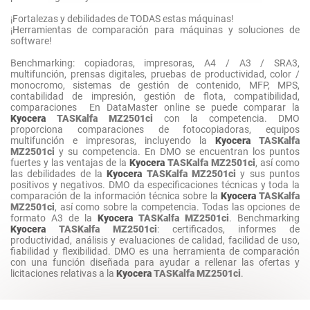
¡Fortalezas y debilidades de TODAS estas máquinas!
¡Herramientas de comparación para máquinas y soluciones de
software!
Benchmarking: copiadoras, impresoras, A4 / A3 / SRA3,
multifunción, prensas digitales, pruebas de productividad, color /
monocromo, sistemas de gestión de contenido, MFP, MPS,
contabilidad de impresión, gestión de flota, compatibilidad,
comparaciones En DataMaster online se puede comparar la
Kyocera
TASKalfa MZ2501ci
con la competencia. DMO
proporciona comparaciones de fotocopiadoras, equipos
multifunción e impresoras, incluyendo la
Kyocera
TASKalfa
MZ2501ci
y su competencia. En DMO se encuentran los puntos
fuertes y las ventajas de la
Kyocera
TASKalfa MZ2501ci
, así como
las debilidades de la
Kyocera
TASKalfa MZ2501ci
y sus puntos
positivos y negativos. DMO da especificaciones técnicas y toda la
comparación de la información técnica sobre la
Kyocera
TASKalfa
MZ2501ci
, así como sobre la competencia. Todas las opciones de
formato A3 de la
Kyocera
TASKalfa MZ2501ci
. Benchmarking
Kyocera
TASKalfa MZ2501ci
: certificados, informes de
productividad, análisis y evaluaciones de calidad, facilidad de uso,
fiabilidad y flexibilidad. DMO es una herramienta de comparación
con una función diseñada para ayudar a rellenar las ofertas y
licitaciones relativas a la
Kyocera
TASKalfa MZ2501ci
.