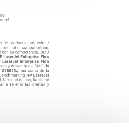
ado.
tware!
 de productividad, color /
de flota, compatibilidad,
z
con su competencia. DMO
P
LaserJet Enterprise Flow
P
LaserJet Enterprise Flow
ivos y desventajas. DMO da
w X58045z
, así como de la
 Benchmarking
HP
LaserJet
 facilidad de uso, fiabilidad
 a rellenar las ofertas y