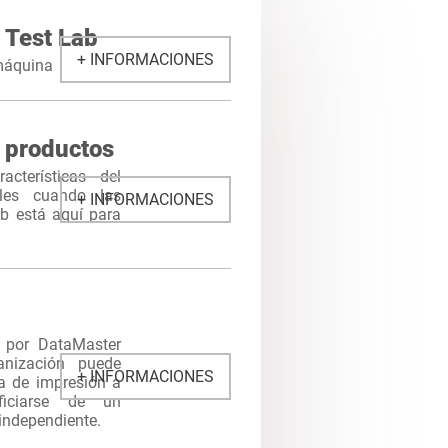
 Test Lab
+ INFORMACIONES
 máquina
 productos
cterísticas del
iles cuando las
+ INFORMACIONES
b está aquí para
a por DataMaster
anización puede
+ INFORMACIONES
ia de impresión a
ficiarse de un
independiente.