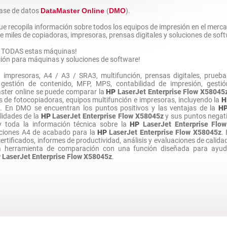
base de datos
DataMaster Online
(
DMO
).
ue recopila información sobre todos los equipos de impresión en el merc
 miles de copiadoras, impresoras, prensas digitales y soluciones de sof
de TODAS estas máquinas!
ión para máquinas y soluciones de software!
 impresoras, A4 / A3 / SRA3, multifunción, prensas digitales, pruebas
estión de contenido, MFP, MPS, contabilidad de impresión, gestión 
ter online se puede comparar la
HP
LaserJet Enterprise Flow X58045
de fotocopiadoras, equipos multifunción e impresoras, incluyendo la
H
. En DMO se encuentran los puntos positivos y las ventajas de la
H
ilidades de la
HP
LaserJet Enterprise Flow X58045z
y sus puntos negat
 y toda la información técnica sobre la
HP
LaserJet Enterprise Flo
pciones A4 de acabado para la
HP
LaserJet Enterprise Flow X58045z
.
certificados, informes de productividad, análisis y evaluaciones de calidad,
na herramienta de comparación con una función diseñada para ayudar
P
LaserJet Enterprise Flow X58045z
.