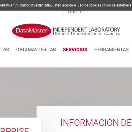
l continuar utilizando nuestro sitio, usted acepta el uso de cookies como se est
NTAS
DATAMASTER LAB
SERVICIOS
HERRAMIENTAS
INFORMACIÓN D
RPRISE