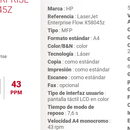
45Z
5
Marca
: HP
V
Referencia
: LaserJet
A
Enterprise Flow X58045z
Tipo
: MFP
C
Formato estándar
: A4
C
Color/B&N
: color
2
Tecnología
: Láser
G
Copia
: como estándar
Impresión
: como estándar
Escaneo
: como estándar
p
43
Fax
: opcional
PPM
Tipo de interfaz usuario
:
F
pantalla táctil LCD en color
Tiempo de modo de
reposo
: 7,6 s
Velocidad A4 monocromo
:
43 rpm
N