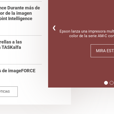
ence Durante más de
tor de la imagen
int Intelligence
❮
Epson lanza una impresora multi
color de la serie AM-C co
ellas a las
a TASKalfa
MIRA EST
ás de imageFORCE
TICIAS