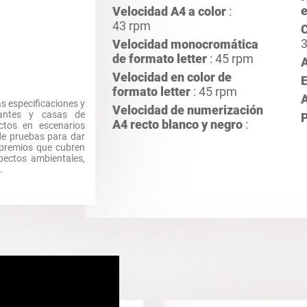
e
Velocidad A4 a color
:
43 rpm
C
3
Velocidad monocromática
de formato letter
: 45 rpm
Velocidad en color de
formato letter
: 45 rpm
A
as especificaciones y
Velocidad de numerización
icantes y casas de
A4 recto blanco y negro
:
ctos en escenarios
de pruebas para dar
y premios que cubren
spectos ambientales,
s.