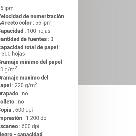
6 ipm
elocidad de numerización
4 recto color
: 56 ipm
Capacidad
: 100 hojas
antidad de fuentes
: 3
apacidad total de papel
:
 300 hojas
ramaje minimo del papel
:
2
60 g/m
Gramaje maximo del
2
apel
: 220 g/m
Grapado
: no
olleto
: no
Copia
: 600 dpi
Impresión
: 1 200 dpi
Escaneo
: 600 dpi
egro - capacidad