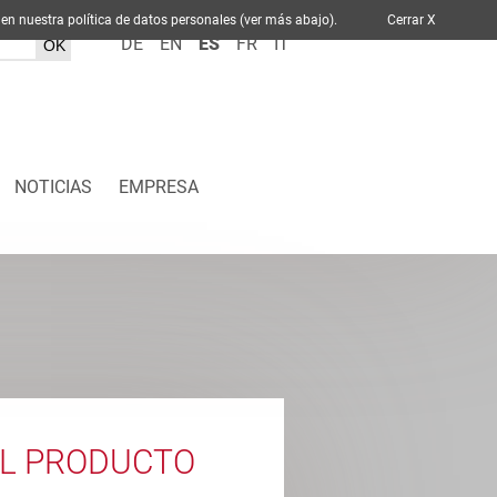
ablece en nuestra política de datos personales (ver más abajo).
Cerrar X
DE
EN
ES
FR
IT
NOTICIAS
EMPRESA
EL PRODUCTO