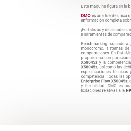
Esta máquina figura en la 
DMO
es una fuente única q
¡Información completa sobre
¡Fortalezas y debilidades 
¡Herramientas de comparac
Benchmarking: copiadoras,
monocromo, sistemas de g
comparaciones En DataMas
proporciona comparaciones 
X58045z
y la competencia
X58045z
, así como las deb
especificaciones técnicas
competencia. Todas las o
Enterprise Flow X58045z
: 
y flexibilidad. DMO es u
licitaciones relativas a la
H