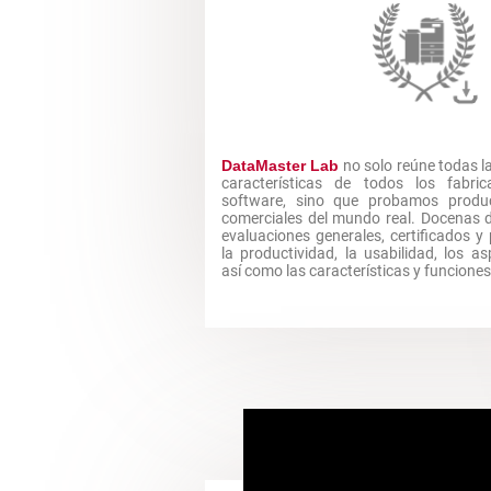
DataMaster Lab
no solo reúne todas l
características de todos los fabr
software, sino que probamos produ
comerciales del mundo real. Docenas 
evaluaciones generales, certificados 
la productividad, la usabilidad, los a
así como las características y funcione