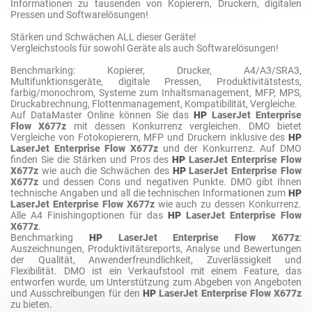
Informationen zu tausenden von Kopierern, Druckern, digitalen
Pressen und Softwarelösungen!
Stärken und Schwächen ALL dieser Geräte!
Vergleichstools für sowohl Geräte als auch Softwarelösungen!
Benchmarking: Kopierer, Drucker, A4/A3/SRA3,
Multifunktionsgeräte, digitale Pressen, Produktivitätstests,
farbig/monochrom, Systeme zum Inhaltsmanagement, MFP, MPS,
Druckabrechnung, Flottenmanagement, Kompatibilität, Vergleiche.
Auf DataMaster Online können Sie das
HP
LaserJet Enterprise
Flow X677z
mit dessen Konkurrenz vergleichen. DMO bietet
Vergleiche von Fotokopierern, MFP und Druckern inklusive des
HP
LaserJet Enterprise Flow X677z
und der Konkurrenz. Auf DMO
finden Sie die Stärken und Pros des
HP
LaserJet Enterprise Flow
X677z
wie auch die Schwächen des
HP
LaserJet Enterprise Flow
X677z
und dessen Cons und negativen Punkte. DMO gibt Ihnen
technische Angaben und all die technischen Informationen zum
HP
LaserJet Enterprise Flow X677z
wie auch zu dessen Konkurrenz.
Alle A4 Finishingoptionen für das
HP
LaserJet Enterprise Flow
X677z
.
Benchmarking
HP
LaserJet Enterprise Flow X677z
:
Auszeichnungen, Produktivitätsreports, Analyse und Bewertungen
der Qualität, Anwenderfreundlichkeit, Zuverlässigkeit und
Flexibilität. DMO ist ein Verkaufstool mit einem Feature, das
entworfen wurde, um Unterstützung zum Abgeben von Angeboten
und Ausschreibungen für den
HP
LaserJet Enterprise Flow X677z
zu bieten.