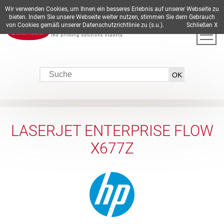
Wir verwenden Cookies, um Ihnen ein besseres Erlebnis auf unserer Webseite zu
DE
EN
ES
FR
IT
bieten. Indem Sie unsere Webseite weiter nutzen, stimmen Sie dem Gebrauch
von Cookies gemäß unserer Datenschutzrichtlinie zu (s.u.).
Schließen X
LASERJET ENTERPRISE FLOW
X677Z