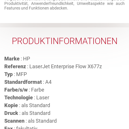
Produktivität, Anwenderfreundlichkeit, Umweltaspekte wie auch
Features und Funktionen abdecken.
PRODUKTINFORMATIONEN
Marke
: HP
Referenz
: LaserJet Enterprise Flow X677z
Typ
: MFP
Standardformat
: A4
Farbe/s/w
: Farbe
Technologie
: Laser
Kopie
: als Standard
Druck
: als Standard
Scannen
: als Standard
Fax
: fakultativ