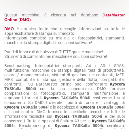
Questa macchina è elencata nel database
DataMaster
Online
(
DMO)
.
DMO
è un'unica fonte che raccoglie informazioni su tutte le
apparecchiature di stampa sul mercato.
Informazioni complete su migliaia di fotocopiatrici, stampanti,
macchine da stampa digitali e soluzioni software!
Punti di forza e di debolezza di TUTTE queste macchine!
Strumenti di confronto per macchine e soluzioni software!
Benchmarking: fotocopiatrici, stampanti, A4 / A3 / SRA3,
multifunzione, macchine da stampa digitali, test di produttività,
colore / monocromatico, sistemi di gestione dei contenuti, MFP,
MPS, contabilità di stampa, gestione della flotta, compatibilità,
confronti. Su DataMaster online puoi confrontare
Kyocera
TASKalfa 5004i
con la sua concorrenza. DMO fornisce
comparazioni di fotocopiatrici, stampanti multifunzione e
stampanti tra cui il
Kyocera
TASKalfa 5004i
così come i suoi
concorrenti. Su DMO troverete i punti di forza e i vantaggi di
Kyocera
TASKalfa 5004i
e le debolezze di
Kyocera
TASKalfa 5004i
e i suoi contro. DMO fornisce le specifiche tecniche e tutte le
informazioni tecniche sul
Kyocera
TASKalfa 5004i
e dei suoi
concorrenti. Tutte le opzioni di finitura A3 per la
Kyocera
TASKalfa
5004i
. Benchmarking di
Kyocera
TASKalfa 5004i
: certificati,