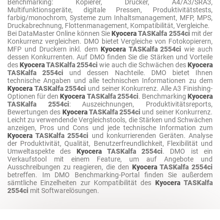
Benchmarking: Kopierer, Drucker, A4/A3/SRA3,
Multifunktionsgeräte, digitale Pressen, Produktivitätstests,
farbig/monochrom, Systeme zum Inhaltsmanagement, MFP, MPS,
Druckabrechnung, Flottenmanagement, Kompatibilität, Vergleiche.
Bei DataMaster Online können Sie
Kyocera
TASKalfa 2554ci
mit der
Konkurrenz vergleichen. DMO bietet Vergleiche von Fotokopierern,
MFP und Druckern inkl. dem
Kyocera
TASKalfa 2554ci
wie auch
dessen Konkurrenten. Auf DMO finden Sie die Stärken und Vorteile
des
Kyocera
TASKalfa 2554ci
wie auch die Schwächen des
Kyocera
TASKalfa 2554ci
und dessen Nachteile. DMO bietet Ihnen
technische Angaben und alle technischen Informationen zu dem
Kyocera
TASKalfa 2554ci
und seiner Konkurrenz. Alle A3 Finishing-
Optionen für den
Kyocera
TASKalfa 2554ci
. Benchmarking
Kyocera
TASKalfa 2554ci
: Auszeichnungen, Produktivitätsreports,
Bewertungen des
Kyocera
TASKalfa 2554ci
und seiner Konkurrenz.
Leicht zu verwendende Vergleichstools, die Stärken und Schwächen
anzeigen, Pros und Cons und jede technische Information zum
Kyocera
TASKalfa 2554ci
und konkurrierenden Geräten. Analyse
der Produktivität, Qualität, Benutzerfreundlichkeit, Flexibilität und
Umweltaspekte des
Kyocera
TASKalfa 2554ci
. DMO ist ein
Verkaufstool mit einem Feature, um auf Angebote und
Ausschreibungen zu reagieren, die den
Kyocera
TASKalfa 2554ci
betreffen. Im DMO Benchmarking-Portal finden Sie außerdem
sämtliche Einzelheiten zur Kompatibilität des
Kyocera
TASKalfa
2554ci
mit Softwarelösungen.