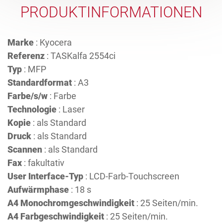
PRODUKTINFORMATIONEN
Marke
: Kyocera
Referenz
: TASKalfa 2554ci
Typ
: MFP
Standardformat
: A3
Farbe/s/w
: Farbe
Technologie
: Laser
Kopie
: als Standard
Druck
: als Standard
Scannen
: als Standard
Fax
: fakultativ
User Interface-Typ
: LCD-Farb-Touchscreen
Aufwärmphase
: 18 s
A4 Monochromgeschwindigkeit
: 25 Seiten/min.
A4 Farbgeschwindigkeit
: 25 Seiten/min.