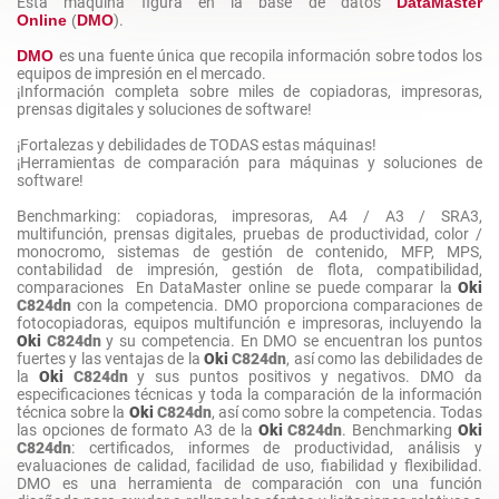
Esta máquina figura en la base de datos
DataMaster
Online
(
DMO
).
DMO
es una fuente única que recopila información sobre todos los
equipos de impresión en el mercado.
¡Información completa sobre miles de copiadoras, impresoras,
prensas digitales y soluciones de software!
¡Fortalezas y debilidades de TODAS estas máquinas!
¡Herramientas de comparación para máquinas y soluciones de
software!
Benchmarking: copiadoras, impresoras, A4 / A3 / SRA3,
multifunción, prensas digitales, pruebas de productividad, color /
monocromo, sistemas de gestión de contenido, MFP, MPS,
contabilidad de impresión, gestión de flota, compatibilidad,
comparaciones En DataMaster online se puede comparar la
Oki
C824dn
con la competencia. DMO proporciona comparaciones de
fotocopiadoras, equipos multifunción e impresoras, incluyendo la
Oki
C824dn
y su competencia. En DMO se encuentran los puntos
fuertes y las ventajas de la
Oki
C824dn
, así como las debilidades de
la
Oki
C824dn
y sus puntos positivos y negativos. DMO da
especificaciones técnicas y toda la comparación de la información
técnica sobre la
Oki
C824dn
, así como sobre la competencia. Todas
las opciones de formato A3 de la
Oki
C824dn
. Benchmarking
Oki
C824dn
: certificados, informes de productividad, análisis y
evaluaciones de calidad, facilidad de uso, fiabilidad y flexibilidad.
DMO es una herramienta de comparación con una función