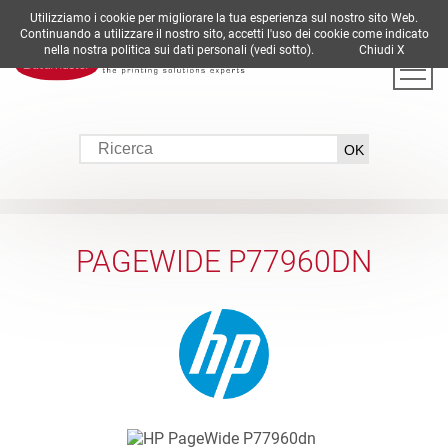
Utilizziamo i cookie per migliorare la tua esperienza sul nostro sito Web.
DE
EN
ES
FR
IT
Continuando a utilizzare il nostro sito, accetti l'uso dei cookie come indicato
nella nostra politica sui dati personali (vedi sotto).
Chiudi X
PAGEWIDE P77960DN