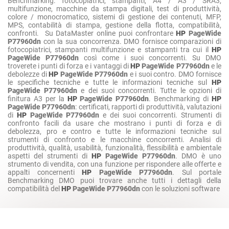
Benchmarking: fotocopiatrici, stampanti, A4 / A3 / SRA3,
multifunzione, macchine da stampa digitali, test di produttività,
colore / monocromatico, sistemi di gestione dei contenuti, MFP,
MPS, contabilità di stampa, gestione della flotta, compatibilità,
confronti. Su DataMaster online puoi confrontare
HP
PageWide
P77960dn
con la sua concorrenza. DMO fornisce comparazioni di
fotocopiatrici, stampanti multifunzione e stampanti tra cui il
HP
PageWide P77960dn
così come i suoi concorrenti. Su DMO
troverete i punti di forza e i vantaggi di
HP
PageWide P77960dn
e le
debolezze di
HP
PageWide P77960dn
e i suoi contro. DMO fornisce
le specifiche tecniche e tutte le informazioni tecniche sul
HP
PageWide P77960dn
e dei suoi concorrenti. Tutte le opzioni di
finitura A3 per la
HP
PageWide P77960dn
. Benchmarking di
HP
PageWide P77960dn
: certificati, rapporti di produttività, valutazioni
di
HP
PageWide P77960dn
e dei suoi concorrenti. Strumenti di
confronto facili da usare che mostrano i punti di forza e di
debolezza, pro e contro e tutte le informazioni tecniche sul
strumenti di confronto e le macchine concorrenti. Analisi di
produttività, qualità, usabilità, funzionalità, flessibilità e ambientale
aspetti del strumenti di
HP
PageWide P77960dn
. DMO è uno
strumento di vendita, con una funzione per rispondere alle offerte e
appalti concernenti
HP
PageWide P77960dn
. Sul portale
Benchmarking DMO puoi trovare anche tutti i dettagli della
compatibilità del
HP
PageWide P77960dn
con le soluzioni software