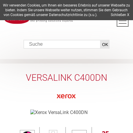
Wir verwenden Cookies, um Ihnen ein besseres Erlebnis auf unserer Webseite zu
DE
EN
ES
FR
IT
bieten. Indem Sie unsere Webseite weiter nutzen, stimmen Sie dem Gebrauch
von Cookies gemäß unserer Datenschutzrichtlinie zu (s.u.).
Schließen X
VERSALINK C400DN