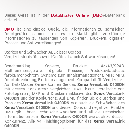
Dieses Gerät ist in der
DataMaster Online
(
DMO
)
-Datenbank
gelistet.
DMO
ist eine einzige Quelle, die Informationen zu sämtlichen
Druckgeräten sammelt, die es im Markt gibt. Vollständige
Informationen zu tausenden von Kopierern, Druckern, digitalen
Pressen und Softwarelösungen!
Stärken und Schwächen ALL dieser Geräte!
Vergleichstools für sowohl Geräte als auch Softwarelösungen!
Benchmarking: Kopierer, Drucker, A4/A3/SRA3,
Multifunktionsgeräte, digitale Pressen, Produktivitätstests,
farbig/monochrom, Systeme zum Inhaltsmanagement, MFP, MPS,
Druckabrechnung, Flottenmanagement, Kompatibilität, Vergleiche.
Auf DataMaster Online können Sie das
Xerox
VersaLink C400DN
mit dessen Konkurrenz vergleichen. DMO bietet Vergleiche von
Fotokopierern, MFP und Druckern inklusive des
Xerox
VersaLink
C400DN
und der Konkurrenz. Auf DMO finden Sie die Stärken und
Pros des
Xerox
VersaLink C400DN
wie auch die Schwächen des
Xerox
VersaLink C400DN
und dessen Cons und negativen Punkte.
DMO gibt Ihnen technische Angaben und all die technischen
Informationen zum
Xerox
VersaLink C400DN
wie auch zu dessen
Konkurrenz. Alle A4 Finishingoptionen für das
Xerox
VersaLink
C400DN
.