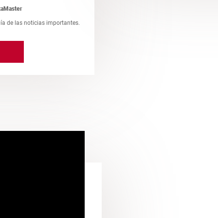
taMaster
día de las noticias importantes.