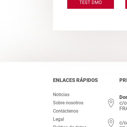
TEST DMO
ENLACES RÁPIDOS
PR
Noticias
Dom
c/o
Sobre nosotros
FR
Contáctenos
Legal
c/o