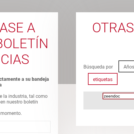
ASE A
OTRAS
BOLETÍN
ICIAS
Búsqueda por
Año
rectamente a su bandeja
etiquetas
a
e la industria, tal como
 en nuestro boletín
er momento.