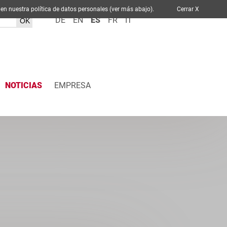
ablece en nuestra política de datos personales (ver más abajo).
Cerrar X
DE
EN
ES
FR
IT
NOTICIAS
EMPRESA