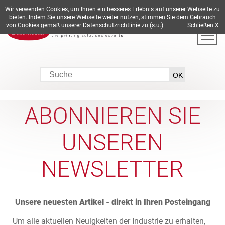
Wir verwenden Cookies, um Ihnen ein besseres Erlebnis auf unserer Webseite zu
DE
EN
ES
FR
IT
bieten. Indem Sie unsere Webseite weiter nutzen, stimmen Sie dem Gebrauch
von Cookies gemäß unserer Datenschutzrichtlinie zu (s.u.).
Schließen X
ABONNIEREN SIE
UNSEREN
NEWSLETTER
Unsere neuesten Artikel - direkt in Ihren Posteingang
Um alle aktuellen Neuigkeiten der Industrie zu erhalten,