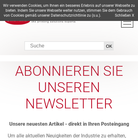
Wir verwenden Cookies, um Ihnen ein besseres Erlebnis auf unserer Webseite zu
DE
EN
ES
FR
IT
bieten. Indem Sie unsere Webseite weiter nutzen, stimmen Sie dem Gebrauch
von Cookies gemäß unserer Datenschutzrichtlinie zu (s.u.).
Schließen X
ABONNIEREN SIE
UNSEREN
NEWSLETTER
Unsere neuesten Artikel - direkt in Ihren Posteingang
Um alle aktuellen Neuigkeiten der Industrie zu erhalten,