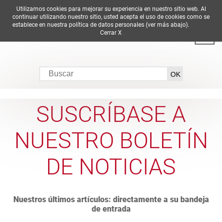
Utilizamos cookies para mejorar su experiencia en nuestro sitio web. Al
DE
EN
ES
FR
IT
continuar utilizando nuestro sitio, usted acepta el uso de cookies como se
establece en nuestra política de datos personales (ver más abajo).
Cerrar X
SUSCRÍBASE A
NUESTRO BOLETÍN
DE NOTICIAS
Nuestros últimos artículos: directamente a su bandeja
de entrada