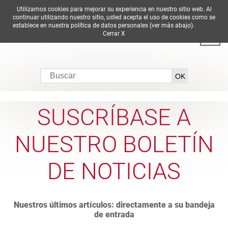
Utilizamos cookies para mejorar su experiencia en nuestro sitio web. Al
DE
EN
ES
FR
IT
continuar utilizando nuestro sitio, usted acepta el uso de cookies como se
establece en nuestra política de datos personales (ver más abajo).
Cerrar X
SUSCRÍBASE A
NUESTRO BOLETÍN
DE NOTICIAS
Nuestros últimos artículos: directamente a su bandeja
de entrada