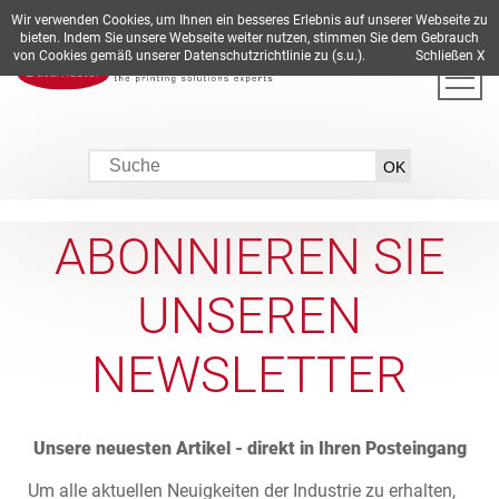
Wir verwenden Cookies, um Ihnen ein besseres Erlebnis auf unserer Webseite zu
DE
EN
ES
FR
IT
bieten. Indem Sie unsere Webseite weiter nutzen, stimmen Sie dem Gebrauch
von Cookies gemäß unserer Datenschutzrichtlinie zu (s.u.).
Schließen X
ABONNIEREN SIE
UNSEREN
NEWSLETTER
Unsere neuesten Artikel - direkt in Ihren Posteingang
Um alle aktuellen Neuigkeiten der Industrie zu erhalten,