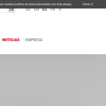
ablece en nuestra política de datos personales (ver más abajo).
Cerrar X
DE
EN
ES
FR
IT
NOTICIAS
EMPRESA