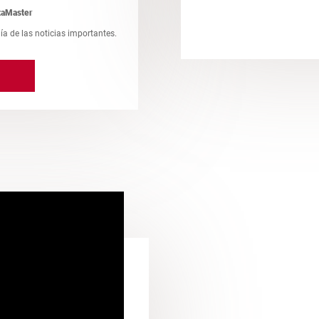
taMaster
día de las noticias importantes.