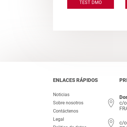
TEST DMO
ENLACES RÁPIDOS
PR
Noticias
Dom
c/o
Sobre nosotros
FR
Contáctenos
Legal
c/o