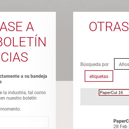
ASE A
OTRAS
BOLETÍN
ICIAS
Búsqueda por
Año
rectamente a su bandeja
etiquetas
a
e la industria, tal como
 en nuestro boletín
er momento.
PaperCu
28 Feb