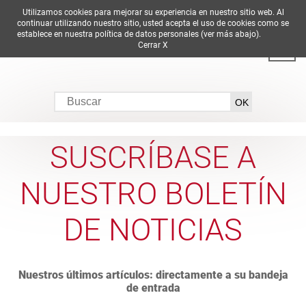
Utilizamos cookies para mejorar su experiencia en nuestro sitio web. Al
DE
EN
ES
FR
IT
continuar utilizando nuestro sitio, usted acepta el uso de cookies como se
establece en nuestra política de datos personales (ver más abajo).
Cerrar X
SUSCRÍBASE A
NUESTRO BOLETÍN
DE NOTICIAS
Nuestros últimos artículos: directamente a su bandeja
de entrada