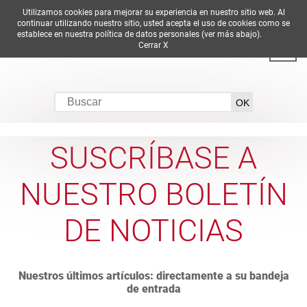
Utilizamos cookies para mejorar su experiencia en nuestro sitio web. Al
DE
EN
ES
FR
IT
continuar utilizando nuestro sitio, usted acepta el uso de cookies como se
establece en nuestra política de datos personales (ver más abajo).
Cerrar X
SUSCRÍBASE A
NUESTRO BOLETÍN
DE NOTICIAS
Nuestros últimos artículos: directamente a su bandeja
de entrada