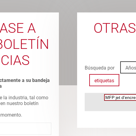
ASE A
OTRAS
BOLETÍN
ICIAS
Búsqueda por
Año
rectamente a su bandeja
etiquetas
a
e la industria, tal como
 en nuestro boletín
er momento.