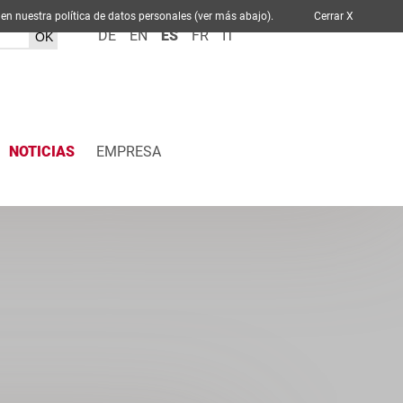
ablece en nuestra política de datos personales (ver más abajo).
Cerrar X
DE
EN
ES
FR
IT
NOTICIAS
EMPRESA