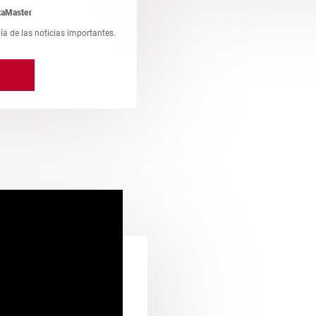
taMaster
día de las noticias importantes.