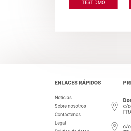
TEST DMO
ENLACES RÁPIDOS
PR
Noticias
Dom
c/o
Sobre nosotros
FR
Contáctenos
Legal
c/o