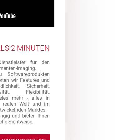
ALS 2 MINUTEN
enstleister für den
umenten-Imaging.
 Softwareprodukten
erten wir Features und
lichkeit, Sicherheit,
ität, Flexibilität,
eles mehr - alles in
r realen Welt und im
ntwickelnden Marktes.
ngig und bieten Ihnen
sche Sichtweise.