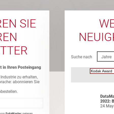
EN SIE
WE
REN
NEUIGK
TTER
Suche nach
Jahre
t in Ihren Posteingang
Industrie zu erhalten,
prache: abonnieren Sie
bbestellen.
DataMa
2022: B
24 May
von
DataMaster
gelesen