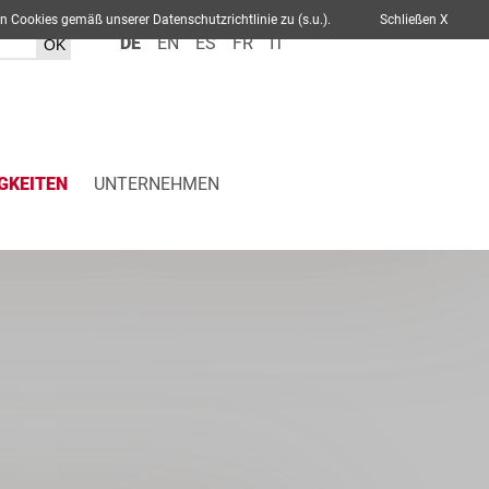
ch von Cookies gemäß unserer Datenschutzrichtlinie zu (s.u.).
Schließen X
DE
EN
ES
FR
IT
GKEITEN
UNTERNEHMEN