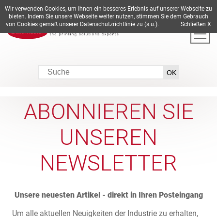
Wir verwenden Cookies, um Ihnen ein besseres Erlebnis auf unserer Webseite zu
DE
EN
ES
FR
IT
bieten. Indem Sie unsere Webseite weiter nutzen, stimmen Sie dem Gebrauch
von Cookies gemäß unserer Datenschutzrichtlinie zu (s.u.).
Schließen X
ABONNIEREN SIE
UNSEREN
NEWSLETTER
Unsere neuesten Artikel - direkt in Ihren Posteingang
Um alle aktuellen Neuigkeiten der Industrie zu erhalten,