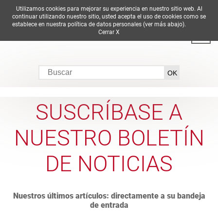
Utilizamos cookies para mejorar su experiencia en nuestro sitio web. Al
DE
EN
ES
FR
IT
continuar utilizando nuestro sitio, usted acepta el uso de cookies como se
establece en nuestra política de datos personales (ver más abajo).
Cerrar X
SUSCRÍBASE A
NUESTRO BOLETÍN
DE NOTICIAS
Nuestros últimos artículos: directamente a su bandeja
de entrada